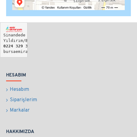
Sinandede Mh. Biray Sk. No: 19

Yıldırım/BURSA
0224 329 34 61 - 
0533 735 36 17
bursaemirakvaryum@gmail.com
HESABIM
Hesabım
Siparişlerim
Markalar
HAKKIMIZDA