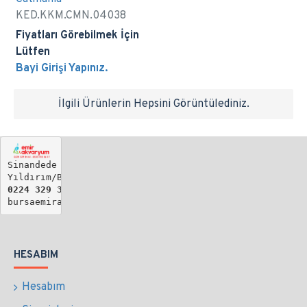
KED.KKM.CMN.04038
Fiyatları Görebilmek İçin
Lütfen
Bayi Girişi Yapınız.
İlgili Ürünlerin Hepsini Görüntülediniz.
Sinandede Mh. Biray Sk. No: 19

Yıldırım/BURSA
0224 329 34 61 - 
0533 735 36 17
bursaemirakvaryum@gmail.com
HESABIM
Hesabım