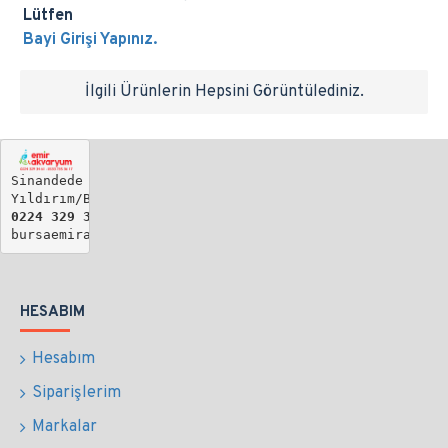
Lütfen
Bayi Girişi Yapınız.
İlgili Ürünlerin Hepsini Görüntülediniz.
Sinandede Mh. Biray Sk. No: 19

Yıldırım/BURSA
0224 329 34 61 - 
0533 735 36 17
bursaemirakvaryum@gmail.com
HESABIM
Hesabım
Siparişlerim
Markalar