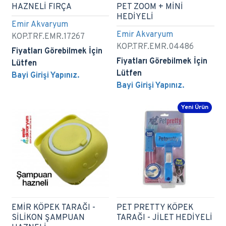
HAZNELİ FIRÇA
PET ZOOM + MİNİ
HEDİYELİ
Emir Akvaryum
Emir Akvaryum
KOP.TRF.EMR.17267
KOP.TRF.EMR.04486
Fiyatları Görebilmek İçin
Fiyatları Görebilmek İçin
Lütfen
Lütfen
Bayi Girişi Yapınız.
Bayi Girişi Yapınız.
Yeni Ürün
EMİR KÖPEK TARAĞI -
PET PRETTY KÖPEK
SİLİKON ŞAMPUAN
TARAĞI - JİLET HEDİYELİ