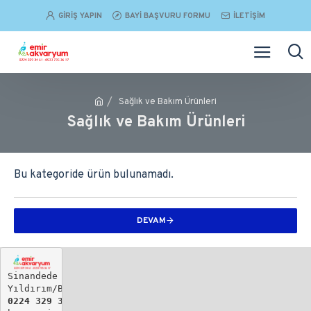
GIRIŞ YAPIN
BAYI BAŞVURU FORMU
İLETIŞIM
Sağlık ve Bakım Ürünleri
Sağlık ve Bakım Ürünleri
Bu kategoride ürün bulunamadı.
DEVAM
Sinandede Mh. Biray Sk. No: 19

Yıldırım/BURSA
0224 329 34 61 - 
0533 735 36 17