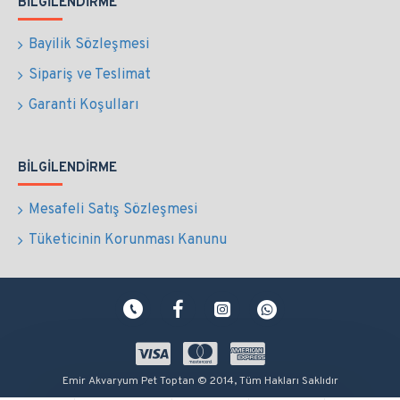
BILGILENDIRME
Bayilik Sözleşmesi
Sipariş ve Teslimat
Garanti Koşulları
BILGILENDIRME
Mesafeli Satış Sözleşmesi
Tüketicinin Korunması Kanunu
Emir Akvaryum Pet Toptan © 2014, Tüm Hakları Saklıdır