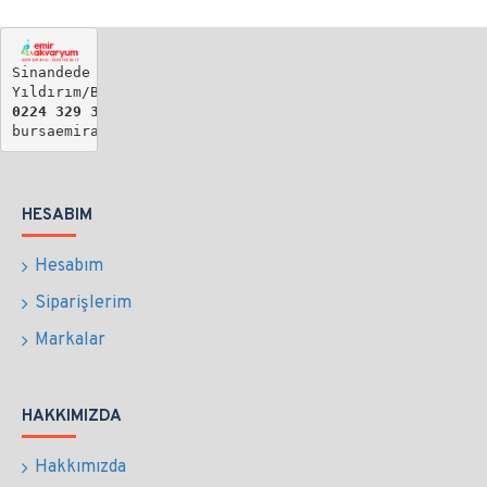
Sinandede Mh. Biray Sk. No: 19

Yıldırım/BURSA
0224 329 34 61 - 
0533 735 36 17
bursaemirakvaryum@gmail.com
HESABIM
Hesabım
Siparişlerim
Markalar
HAKKIMIZDA
Hakkımızda